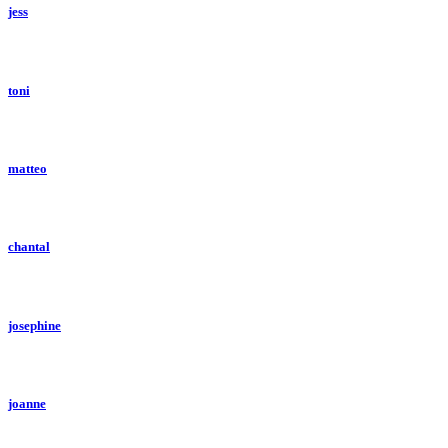
jess
toni
matteo
chantal
josephine
joanne