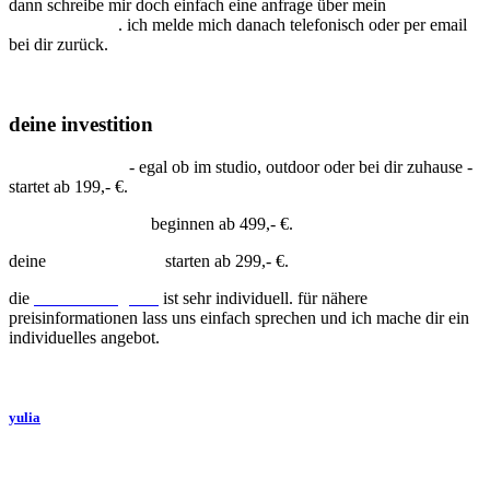
dann schreibe mir doch einfach eine anfrage über mein
kontaktformular
. ich melde mich danach telefonisch oder per email
bei dir zurück.
deine investition
portraitfotografie
- egal ob im studio, outdoor oder bei dir zuhause -
startet ab 199,- €.
h
ochzeitsreportagen
beginnen ab 499,- €.
deine
künstlerportraits
starten ab 299,- €.
die
businessfotografie
ist sehr individuell. für nähere
preisinformationen lass uns einfach sprechen und ich mache dir ein
individuelles angebot.
yulia